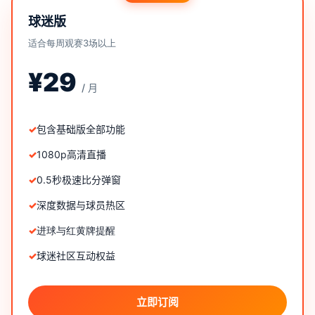
球迷版
适合每周观赛3场以上
¥29
/ 月
包含基础版全部功能
1080p高清直播
0.5秒极速比分弹窗
深度数据与球员热区
进球与红黄牌提醒
球迷社区互动权益
立即订阅