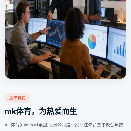
关于我们
mk体育，为热爱而生
mk体育(mksport集团)股份公司是一家专注体育赛事聚合与数