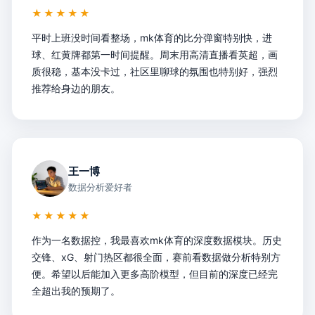
★★★★★
平时上班没时间看整场，mk体育的比分弹窗特别快，进
球、红黄牌都第一时间提醒。周末用高清直播看英超，画
质很稳，基本没卡过，社区里聊球的氛围也特别好，强烈
推荐给身边的朋友。
王一博
数据分析爱好者
★★★★★
作为一名数据控，我最喜欢mk体育的深度数据模块。历史
交锋、xG、射门热区都很全面，赛前看数据做分析特别方
便。希望以后能加入更多高阶模型，但目前的深度已经完
全超出我的预期了。