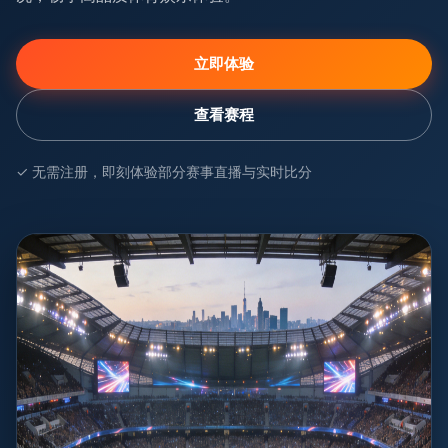
立即体验
查看赛程
✓ 无需注册，即刻体验部分赛事直播与实时比分