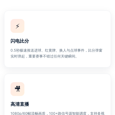
⚡
闪电比分
0.5秒极速推送进球、红黄牌、换人与点球事件，比分弹窗
实时弹起，重要赛事不错过任何关键瞬间。
🎥
高清直播
1080p/60帧流畅画质，100+路信号源智能调度，支持多视