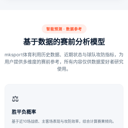
智能预测 · 数据参考
基于数据的赛前分析模型
mksport体育利用历史数据、近期状态与球队攻防指标，为
用户提供多维度的赛前参考，所有内容仅供数据爱好者研究
使用。
⚖️
胜平负概率
基于近10场战绩、主客场表现与攻防效率，综合计算赛果倾向。