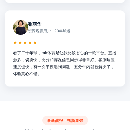
张丽华
资深观赛用户 · 20年球迷
★★★★★
看了二十年球，mk体育是让我比较省心的一款平台。直播
源多，切换快，比分和赛况信息同步得非常好。客服响应
速度也快，有一次半夜遇到问题，五分钟内就被解决了，
体验真心不错。
最新战报 · 视频集锦