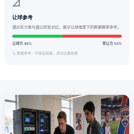
📐
让球参考
通过实力差与盘口历史对比，展示让球维度下的数据概率参考。
让球方 46%
受让方 54%
🔍 数据参考，不保证结果，请勿过度依赖