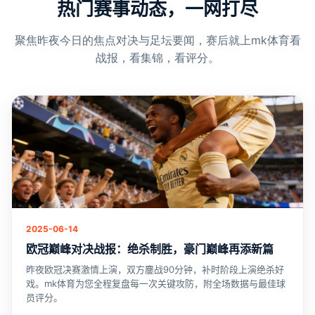
热门赛事动态，一网打尽
聚焦昨夜今日的焦点对决与足坛要闻，赛后就上mk体育看
战报，看集锦，看评分。
2025-06-14
欧冠巅峰对决战报：绝杀制胜，豪门巅峰再添新篇
昨夜欧冠决赛激情上演，双方鏖战90分钟，补时阶段上演绝杀好
戏。mk体育为您全程复盘每一次关键攻防，附全场数据与最佳球
员评分。