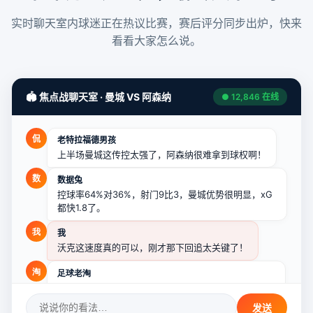
实时聊天室内球迷正在热议比赛，赛后评分同步出炉，快来
看看大家怎么说。
🏟️ 焦点战聊天室 · 曼城 VS 阿森纳
● 12,846 在线
侃
老特拉福德男孩
上半场曼城这传控太强了，阿森纳很难拿到球权啊！
数
数据兔
控球率64%对36%，射门9比3，曼城优势很明显，xG
都快1.8了。
我
我
沃克这速度真的可以，刚才那下回追太关键了！
淘
足球老淘
阿森纳那个首发中锋是不是有伤？状态感觉不太对啊。
发送
罗
罗掌柜