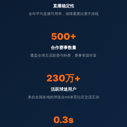
直播稳定性
全年平均直播可用率，保障重要比赛不掉线
500+
合作赛事数量
覆盖全球主流联赛与杯赛，赛事资源丰富
230万+
活跃球迷用户
来自全国各地的球迷在mk体育社区交流互动
0.3s