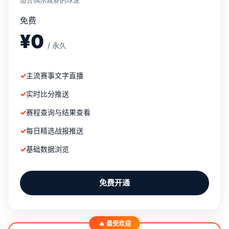
适合偶尔观赛的球迷
免费
¥0
/ 永久
主流赛事文字直播
实时比分推送
赛程查询与结果查看
每日精选战报推送
基础数据浏览
免费开通
🔥 最受欢迎